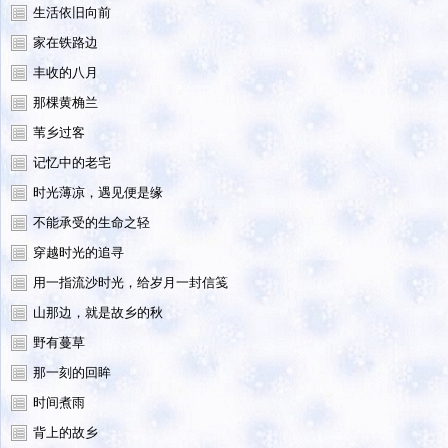
生活依旧向前
家在铁路边
丰收的八月
那棵黄桷兰
苇乡过客
记忆中的老宅
时光薄凉，遇见便是缘
不能承受的生命之轻
穿越时光的追寻
用一指流沙时光，给岁月一封信笺
山那边，就是故乡的秋
野有蔓草
那一刻的回眸
时间煮雨
背上的故乡