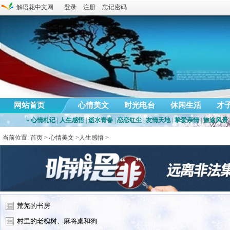
解语花中文网
登录
注册
忘记密码
网站首页
心情美文
时光电台
休闲生活
才
└
心情札记
|
人生感悟
|
逝水青春
|
恋恋红尘
|
友情天地
|
挚爱亲情
|
旅途风景
当前位置:
首页
>
心情美文
>
人生感悟
>
荒芜的书房
村里的老槐树、麻将桌和狗