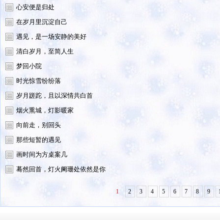
心安便是归处
在岁月里沉淀自己
遇见，是一场安静的美好
清白岁月，至简人生
梦回小院
时光惊雪纷纷落
岁月蹉跎，且以深情共白首
烟火熏城，灯影暖家
向前走，别回头
那些短暂的遇见
画时间为方桌案几
蓦然回首，灯火阑珊处依然是你
1
2
3
4
5
6
7
8
9