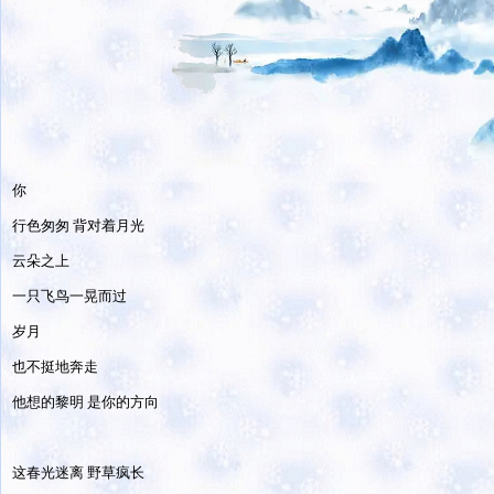
你
行色匆匆 背对着月光
云朵之上
一只飞鸟一晃而过
岁月
也不挺地奔走
他想的黎明 是你的方向
这春光迷离 野草疯长