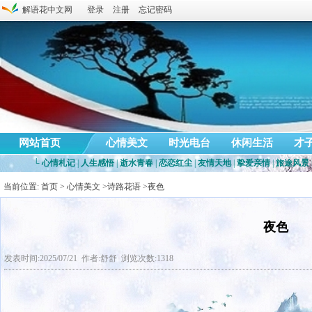
解语花中文网
登录
注册
忘记密码
网站首页
心情美文
时光电台
休闲生活
才
└
心情札记
|
人生感悟
|
逝水青春
|
恋恋红尘
|
友情天地
|
挚爱亲情
|
旅途风景
当前位置:
首页
>
心情美文
>
诗路花语
>夜色
夜色
发表时间:2025/07/21 作者:舒舒 浏览次数:1318