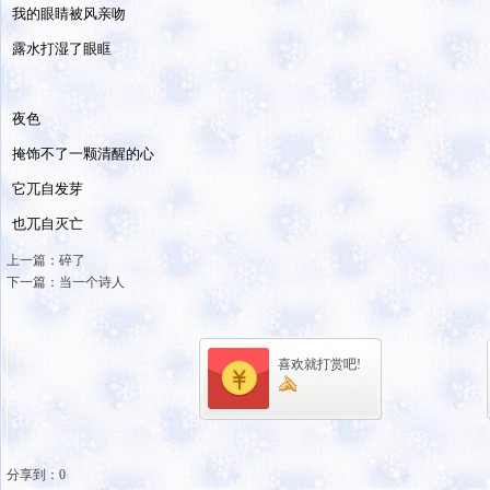
我的眼睛被风亲吻
露水打湿了眼眶
夜色
掩饰不了一颗清醒的心
它兀自发芽
也兀自灭亡
上一篇：
碎了
下一篇：
当一个诗人
喜欢就打赏吧!
分享到：
0