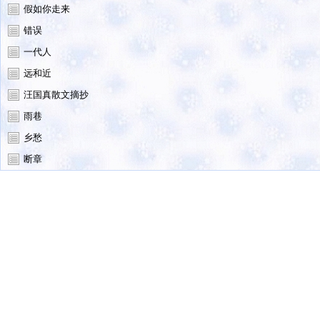
假如你走来
错误
一代人
远和近
汪国真散文摘抄
雨巷
乡愁
断章