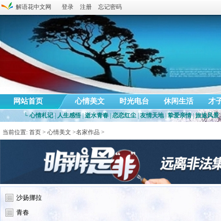
解语花中文网
登录
注册
忘记密码
网站首页
心情美文
时光电台
休闲生活
才
└
心情札记
|
人生感悟
|
逝水青春
|
恋恋红尘
|
友情天地
|
挚爱亲情
|
旅途风景
当前位置:
首页
>
心情美文
>
名家作品
>
沙扬挪拉
青春