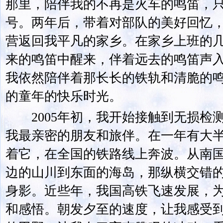
那里，陪伴我的不再是火车的鸣笛，
号。两年后，带着对部队的美好回忆
营返回我平凡的家乡。在家乡上班的
来的鸣笛中醒来，伴着远去的鸣笛声
我依然陪伴着那长长的铁轨和清脆的
的童年的快乐时光。
2005年初，我开始接触到无损检
我最亲密的朋友和旅伴。在一年有大
着它，在全国的铁路线上奔波。从南
边的山川到东面的海岛，那纵横交错
身影。近些年，我国高铁飞速发展，
和感悟。朝发夕至的速度，让我感受