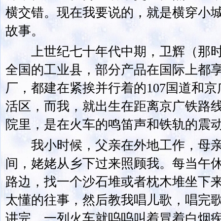
横交错。现在我要说的，就是横穿小城
故事。
上世纪七十年代中期，卫辉（那时
全国的工业县，部分产品在国际上都
厂，都建在紧挨并行着的107国道和
活区，而我，就出生在距离京广铁路
院里，是在火车的鸣笛声和铁轨的震
我小时候，父亲在外地工作，母亲
间，姥姥从乡下过来照顾我。每当午
路边，找一个沙石堆或者枕木堆坐下
太懂的往事，然后教我唱儿歌，唱完
讲完，一列火车就呜呜叫着冒着白烟