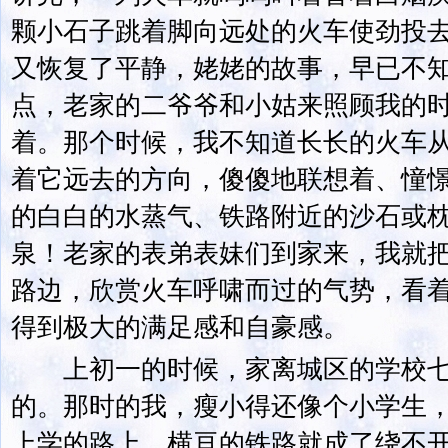
颗小石子跳着脚向远处的火车使劲投
又恢复了平静，姥姥的故事，早已不
点，老家的二爷爷和小姑来照顾我的
着。那个时候，我不知道长长的火车
着它远去的方向，傻傻地联想着、憧
的白白的水蒸气、铁路附近的沙石或
泉！老家的表弟表妹们到家来，我就
路边，欣赏火车呼啸而过的气势，看
得到极大的满足感和自豪感。
上初一的时候，家离城区的学校七
的。那时的我，瘦小得还像个小学生
上学的路上，横亘的铁路就成了绕不