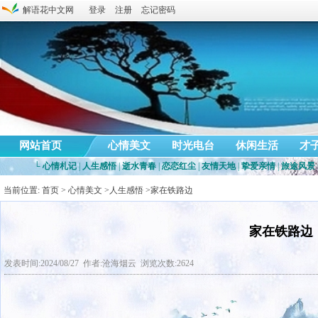
解语花中文网
登录
注册
忘记密码
网站首页
心情美文
时光电台
休闲生活
才
└
心情札记
|
人生感悟
|
逝水青春
|
恋恋红尘
|
友情天地
|
挚爱亲情
|
旅途风景
当前位置:
首页
>
心情美文
>
人生感悟
>家在铁路边
家在铁路边
发表时间:2024/08/27 作者:沧海烟云 浏览次数:2624