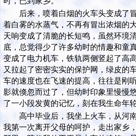
时，已到家乡。
后来，喷着白烟的火车头变成了冒
着白雾的水蒸气，不再有冒出浓烟的
天响变成了清脆的长短鸣，虽然环境
底，总觉得少了许多幼时的情趣和童
变成了电力机车，铁轨两侧竖起了高
又拉起了密密实实的保护网，绿皮的
车的速度也在飞速的提高，往往是刚
影就倏忽而过了，但幼时印象里慢慢
了一小段发黄的记忆，刻在我生命年
高中毕业后，我坐上火车，从河南
我第一次离开父母的呵护，走出家乡