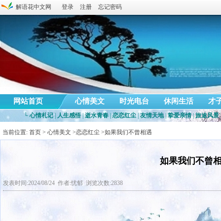
解语花中文网
登录
注册
忘记密码
网站首页
心情美文
时光电台
休闲生活
才
└
心情札记
|
人生感悟
|
逝水青春
|
恋恋红尘
|
友情天地
|
挚爱亲情
|
旅途风景
当前位置:
首页
>
心情美文
>
恋恋红尘
>如果我们不曾相遇
如果我们不曾
发表时间:2024/08/24 作者:忧郁 浏览次数:2838