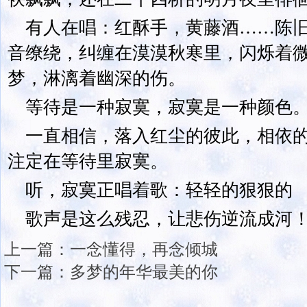
有人在唱：红酥手，黄藤酒……陈
音缭绕，纠缠在漠漠秋寒里，闪烁着
梦，淋漓着幽深的伤。
等待是一种寂寞，寂寞是一种颜色
一直相信，落入红尘的彼此，相依
注定在等待里寂寞。
听，寂寞正唱着歌：轻轻的狠狠的
歌声是这么残忍，让悲伤逆流成河
上一篇：
一念懂得，再念倾城
下一篇：
多梦的年华最美的你