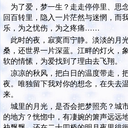
为了爱，梦一生？走走停停里、思
回百转里，隐入一片茫然与迷惘，而
乐，为之忧伤，为之疼痛……
此时的夜，寂寞而宁静。淡淡的月
桑，还世界一片深蓝。江畔的灯火，
软的情愫，为爱找到了理由去飞翔。
凉凉的秋风，把白日的温度带走，
夜。唯独留下我对你的想念，在失去
来。
城里的月光，是否会把梦照亮？城
的地方？恍惚中，有凄婉的箫声远远
袂飘飘，还在二十四桥的明月夜里徘