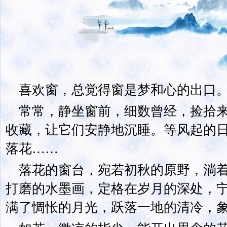
喜欢窗，总觉得窗是梦和心的出口
常常，静坐窗前，细数曾经，捡拾
收藏，让它们安静地沉睡。等风起的
落花……
落花的窗台，宛若初秋的原野，淌
打磨的水墨画，定格在岁月的深处，
满了惆怅的月光，跃落一地的清冷，