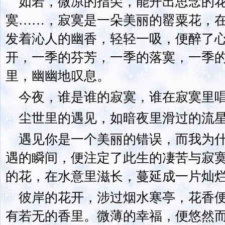
如若，微凉的指尖，能开出思念的
寞……，寂寞是一朵美丽的罂粟花，
发着沁人的幽香，轻轻一吸，便醉了
开，一季的芬芳，一季的落寞，一季
里，幽幽地叹息。
今夜，谁是谁的寂寞，谁在寂寞里
尘世里的遇见，如暗夜里滑过的流
遇见你是一个美丽的错误，而我为
遇的瞬间，便注定了此生的凄苦与寂
的花，在水意里滋长，蔓延成一片灿
彼岸的花开，涉过烟水寒亭，花香
有若无的香里。微薄的幸福，便悠然