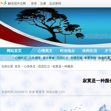
解语花中文网
登录
注册
忘记密码
网站首页
心情美文
时光电台
休闲生活
才
└
心情札记
|
人生感悟
|
逝水青春
|
恋恋红尘
|
友情天地
|
挚爱亲情
|
旅途风景
当前位置:
首页
>
心情美文
>
恋恋红尘
>寂寞是一种颜色
寂寞是一种颜
发表时间:2024/08/15 作者:释果琴 浏览次数:1219