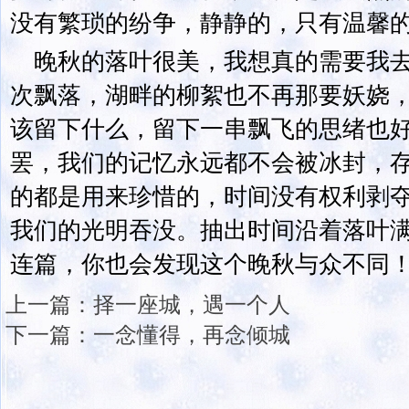
没有繁琐的纷争，静静的，只有温馨
晚秋的落叶很美，我想真的需要我
次飘落，湖畔的柳絮也不再那要妖娆
该留下什么，留下一串飘飞的思绪也
罢，我们的记忆永远都不会被冰封，
的都是用来珍惜的，时间没有权利剥
我们的光明吞没。抽出时间沿着落叶
连篇，你也会发现这个晚秋与众不同
上一篇：
择一座城，遇一个人
下一篇：
一念懂得，再念倾城