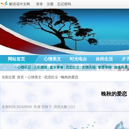
解语花中文网
登录
注册
忘记密码
网站首页
心情美文
时光电台
休闲生活
才
└
心情札记
|
人生感悟
|
逝水青春
|
恋恋红尘
|
友情天地
|
挚爱亲情
|
旅途风景
当前位置:
首页
>
心情美文
>
恋恋红尘
>晚秋的爱恋
晚秋的爱恋
发表时间:2024/08/06 作者:空林子 浏览次数:1222