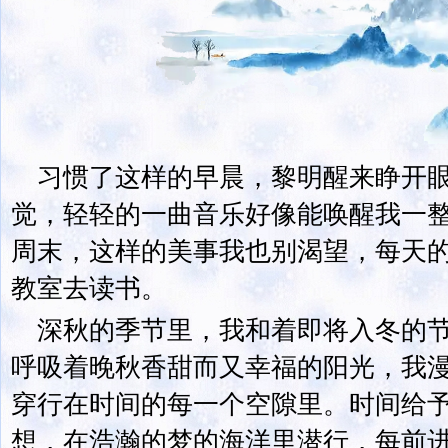
习惯了这样的早晨，黎明醒来睁开
觉，轻轻的一曲音乐好像能唤醒我一
周末，这样的美事我也别渴望，每天
教室去读书。
深秋的季节里，我和着即将入冬的
呼吸着晚秋香甜而又幸福的阳光，我
穿行在时间的每一个空隙里。时间给
想，在浩瀚的梦的海洋里潜行，每前