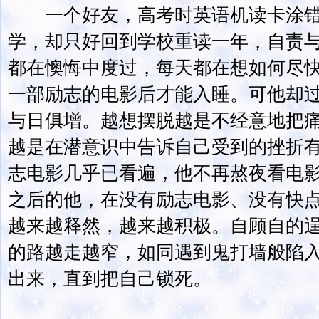
一个好友，高考时英语机读卡涂错
学，却只好回到学校重读一年，自责
都在懊悔中度过，每天都在想如何尽
一部励志的电影后才能入睡。可他却
与日俱增。越想摆脱越是不经意地把
越是在潜意识中告诉自己受到的挫折
志电影几乎已看遍，他不再熬夜看电
之后的他，在没有励志电影、没有快
越来越释然，越来越积极。自顾自的
的路越走越窄，如同遇到鬼打墙般陷
出来，直到把自己锁死。