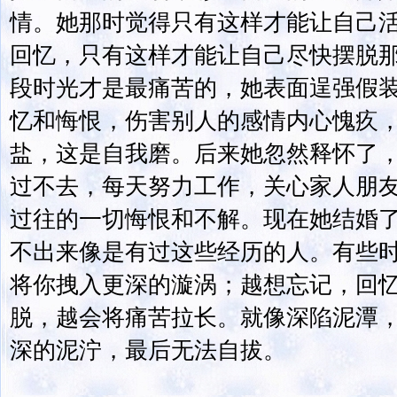
情。她那时觉得只有这样才能让自己
回忆，只有这样才能让自己尽快摆脱
段时光才是最痛苦的，她表面逞强假
忆和悔恨，伤害别人的感情内心愧疚
盐，这是自我磨。后来她忽然释怀了
过不去，每天努力工作，关心家人朋
过往的一切悔恨和不解。现在她结婚
不出来像是有过这些经历的人。有些
将你拽入更深的漩涡；越想忘记，回
脱，越会将痛苦拉长。就像深陷泥潭
深的泥泞，最后无法自拔。