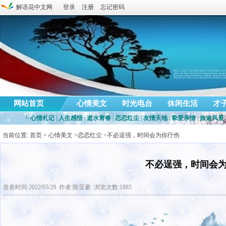
解语花中文网
登录
注册
忘记密码
网站首页
心情美文
时光电台
休闲生活
才
└
心情札记
|
人生感悟
|
逝水青春
|
恋恋红尘
|
友情天地
|
挚爱亲情
|
旅途风景
当前位置:
首页
>
心情美文
>
恋恋红尘
>不必逞强，时间会为你疗伤
不必逞强，时间会
发表时间:2022/05/29 作者:陈亚豪 浏览次数:1885