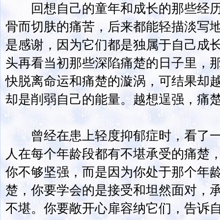
回想自己的童年和成长的那些经历
骨而切肤的痛苦，后来都能轻描淡写
是感谢，因为它们都是独属于自己成
头再看当初那些深陷痛楚的日子里，
快脱离命运和痛楚的漩涡，可结果却
却是削弱自己的能量。越想逞强，痛
曾经在患上轻度抑郁症时，看了一
人在每个年龄段都有不堪承受的痛楚
你不够坚强，而是因为你处于那个年
楚，你要学会的是接受和坦然面对，
不堪。你要敞开心扉容纳它们，告诉