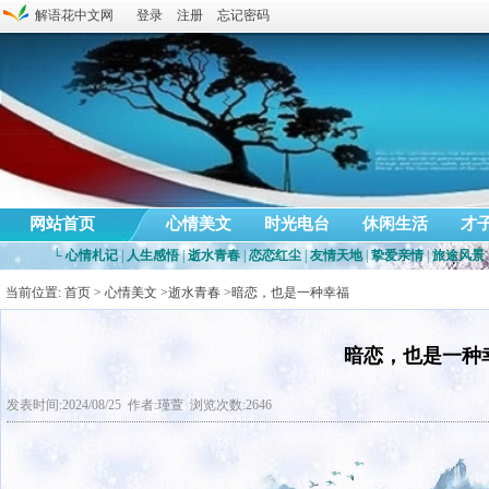
解语花中文网
登录
注册
忘记密码
网站首页
心情美文
时光电台
休闲生活
才
└
心情札记
|
人生感悟
|
逝水青春
|
恋恋红尘
|
友情天地
|
挚爱亲情
|
旅途风景
当前位置:
首页
>
心情美文
>
逝水青春
>暗恋，也是一种幸福
暗恋，也是一种
发表时间:2024/08/25 作者:瑾萱 浏览次数:2646